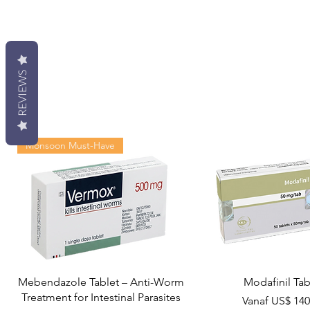
REVIEWS
Monsoon Must-Have
Mebendazole Tablet – Anti-Worm
Modafinil Tab
Treatment for Intestinal Parasites
Verkoopprijs
Vanaf
US$ 140