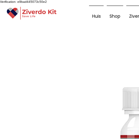
Verification: e9bad445073c50e2
Huis
Shop
Zive