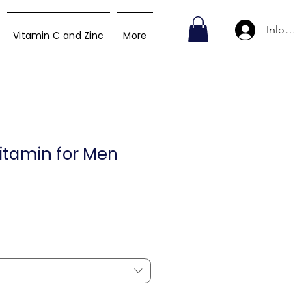
Inlogge
Vitamin C and Zinc
More
ivitamin for Men
ijs