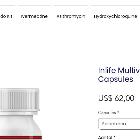
rdo Kit
Ivermectine
Azithromycin
Hydroxychloroquine
Inlife Mult
Capsules
Pr
US$ 62,00
Capsules
*
Selecteren
Aantal
*