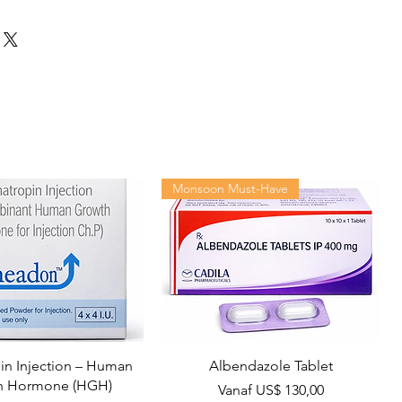
Monsoon Must-Have
n Injection – Human
Albendazole Tablet
h Hormone (HGH)
Verkoopprijs
Vanaf
US$ 130,00